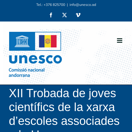
Skip
Tel.: +376 825700
|
info@unesco.ad
to
Facebook
X
Vimeo
content
XII Trobada de joves
científics de la xarxa
d’escoles associades