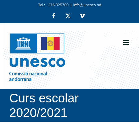
Skip
Tel.: +376 825700
|
info@unesco.ad
to
Facebook
X
Vimeo
content
Curs escolar
2020/2021