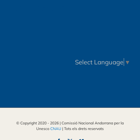
FOLLOW US
Select Language
▼
© Copyright 2020 -
2026 | Comissió Nacional Andorrana per la
Unesco
CNAU
| Tots els drets reservats