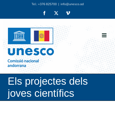
Skip
Tel.: +376 825700
|
info@unesco.ad
to
Facebook
X
Vimeo
content
Els projectes dels
joves científics