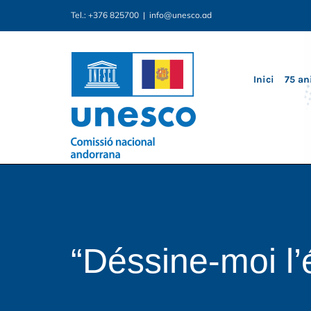
Skip
Tel.: +376 825700
|
info@unesco.ad
to
content
Inici
75 an
“Déssine-moi l’é