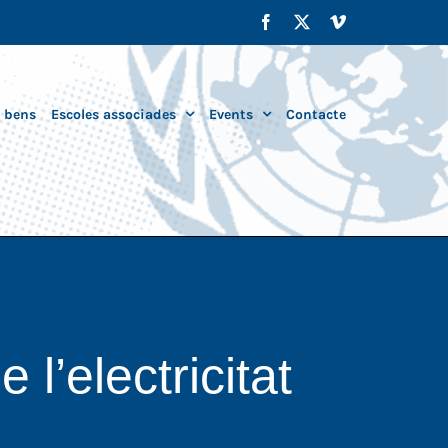
Facebook
X
Vimeo
i bens
Escoles associades
Events
Contacte
l’electricitat