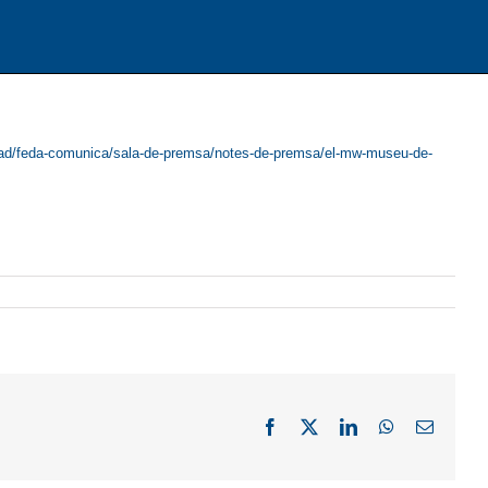
ad/feda-comunica/sala-de-premsa/notes-de-premsa/el-mw-museu-de-
Facebook
X
LinkedIn
WhatsApp
Email: