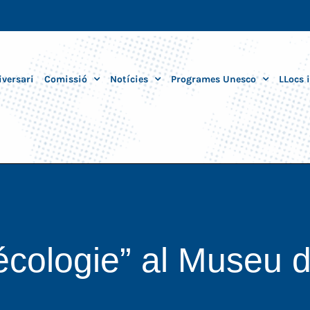
iversari
Comissió
Notícies
Programes Unesco
LLocs 
cologie” al Museu de 