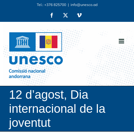
Skip
Tel.: +376 825700
|
info@unesco.ad
to
Facebook
X
Vimeo
content
12 d’agost, Dia
internacional de la
joventut