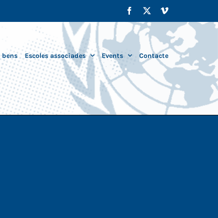
Facebook
X
Vimeo
i bens
Escoles associades
Events
Contacte