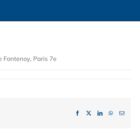
e Fontenoy, Paris 7e
Facebook
X
LinkedIn
WhatsApp
Email: