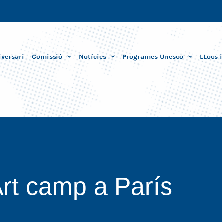
iversari
Comissió
Notícies
Programes Unesco
LLocs 
Art camp a París