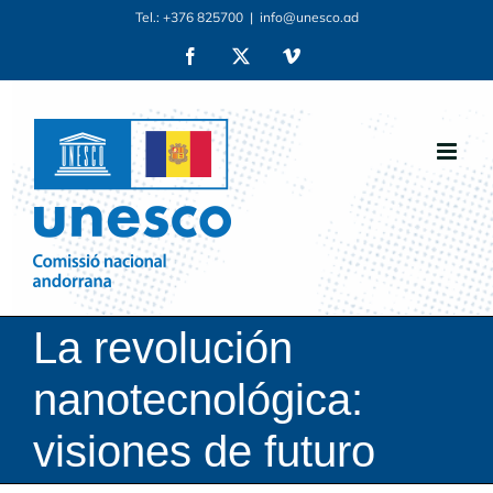
Skip
Tel.: +376 825700
|
info@unesco.ad
to
Facebook
X
Vimeo
content
La revolución
nanotecnológica:
visiones de futuro