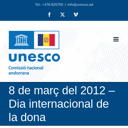
Skip
Tel.: +376 825700
|
info@unesco.ad
to
Facebook
X
Vimeo
content
8 de març del 2012 –
Dia internacional de
la dona