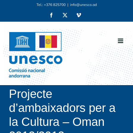
Skip
Tel.: +376 825700
|
info@unesco.ad
to
Facebook
X
Vimeo
content
Projecte
d’ambaixadors per a
la Cultura – Oman