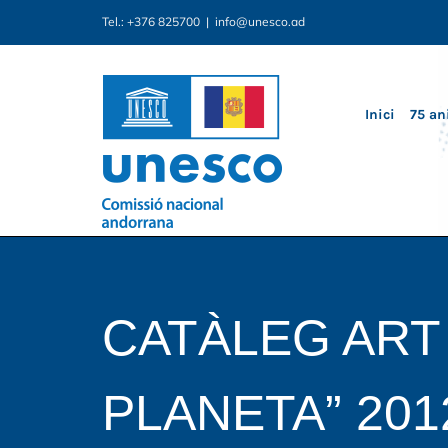
Skip
Tel.: +376 825700
|
info@unesco.ad
to
content
Inici
75 an
CATÀLEG ART
PLANETA” 201