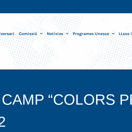
iversari
Comissió
Notícies
Programes Unesco
LLocs 
 CAMP “COLORS P
2