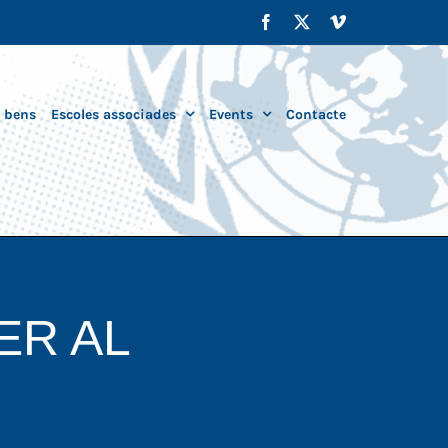
Facebook
X
Vimeo
i bens
Escoles associades
Events
Contacte
ER AL