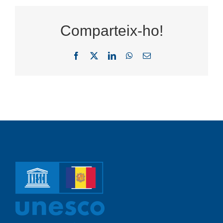
Comparteix-ho!
Facebook
X
LinkedIn
WhatsApp
Email: