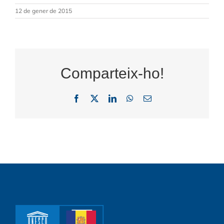
12 de gener de 2015
Comparteix-ho!
Facebook
X
LinkedIn
WhatsApp
Email: