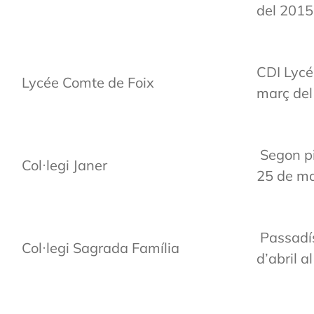
del 2015
CDI Lycé
Lycée Comte de Foix
març del
Segon pis
Col·legi Janer
25 de ma
Passadís
Col·legi Sagrada Família
d’abril a