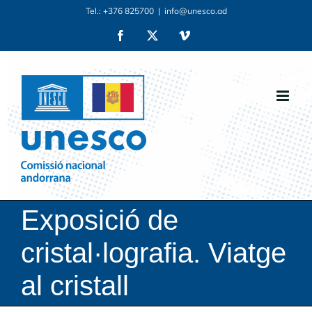
Skip
Tel.: +376 825700
|
info@unesco.ad
to
Facebook
X
Vimeo
content
Exposició de
cristal·lografia. Viatge
al cristall