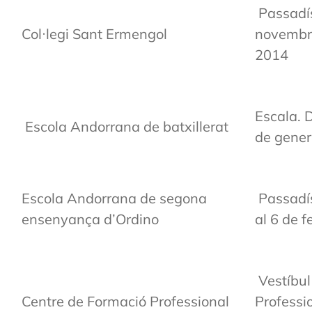
Passadís
Col·legi Sant Ermengol
novembre
2014
Escala. 
Escola Andorrana de batxillerat
de gener
Escola Andorrana de segona
Passadís
ensenyança d’Ordino
al 6 de f
Vestíbul
Centre de Formació Professional
Professio