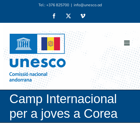
Skip
Tel.: +376 825700
|
info@unesco.ad
to
Facebook
X
Vimeo
content
Camp Internacional
per a joves a Corea