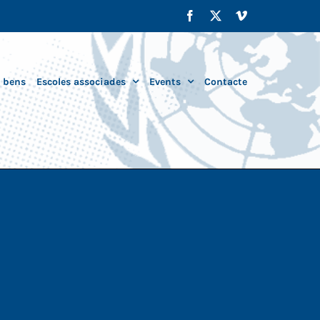
Facebook
X
Vimeo
i bens
Escoles associades
Events
Contacte