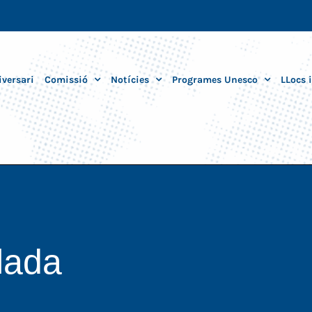
iversari
Comissió
Notícies
Programes Unesco
LLocs 
lada