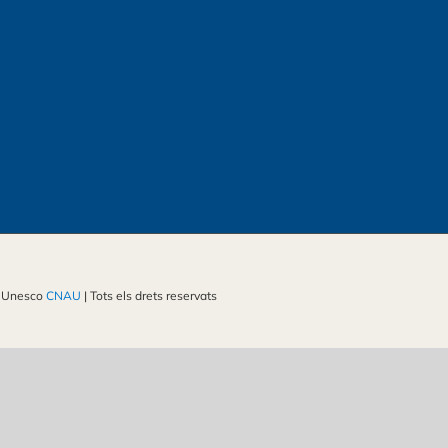
a Unesco
CNAU
| Tots els drets reservats