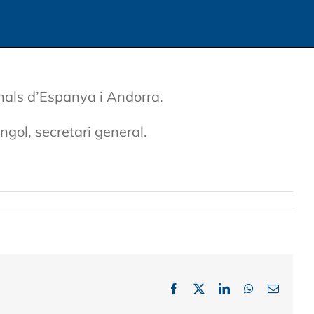
nals d’Espanya i Andorra.
ngol, secretari general.
Facebook
X
LinkedIn
WhatsApp
Email: