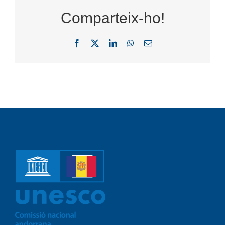
Comparteix-ho!
Facebook
X
LinkedIn
WhatsApp
Email: