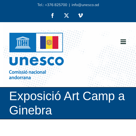
Skip
Tel.: +376 825700
|
info@unesco.ad
to
Facebook
X
Vimeo
content
Exposició Art Camp a
Ginebra