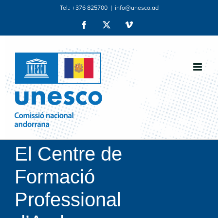
Skip
Tel.: +376 825700
|
info@unesco.ad
to
Facebook
X
Vimeo
content
El Centre de
Formació
Professional