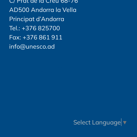
C/ Prat de la Creu 68-76
AD500 Andorra la Vella
Principat d’Andorra
Tel.: +376 825700
Fax: +376 861 911
info@unesco.ad
FOLLOW US
Select Language
▼