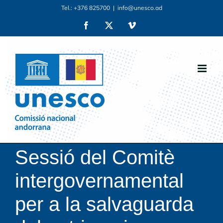
Skip
Tel.: +376 825700
|
info@unesco.ad
to
Facebook
X
Vimeo
content
Sessió del Comitè
intergovernamental
per a la salvaguarda