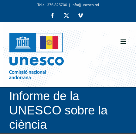
Skip
Tel.: +376 825700
|
info@unesco.ad
to
Facebook
X
Vimeo
content
Informe de la
UNESCO sobre la
ciència