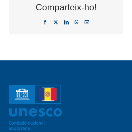
Comparteix-ho!
Facebook
X
LinkedIn
WhatsApp
Email: