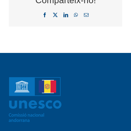
Comparteix-ho!
Facebook
X
LinkedIn
WhatsApp
Email: