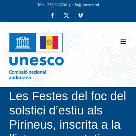
Skip
Tel.: +376 825700
|
info@unesco.ad
to
Facebook
X
Vimeo
content
Les Festes del foc del
solstici d’estiu als
Pirineus, inscrita a la