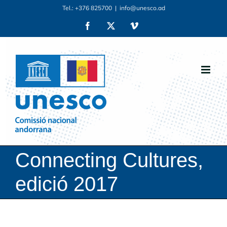
Skip
Tel.: +376 825700
|
info@unesco.ad
to
Facebook
X
Vimeo
content
Connecting Cultures,
edició 2017