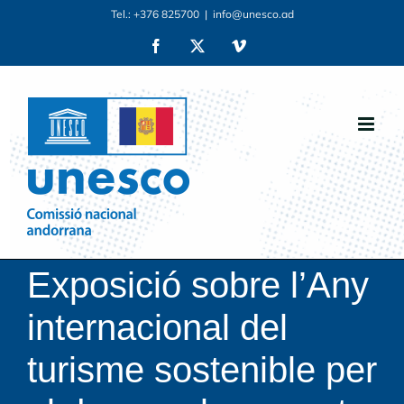
Skip
Tel.: +376 825700
|
info@unesco.ad
to
Facebook
X
Vimeo
content
Exposició sobre l’Any
internacional del
turisme sostenible per