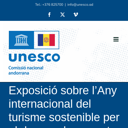
Skip
Tel.: +376 825700
|
info@unesco.ad
to
Facebook
X
Vimeo
content
Exposició sobre l’Any
internacional del
turisme sostenible per