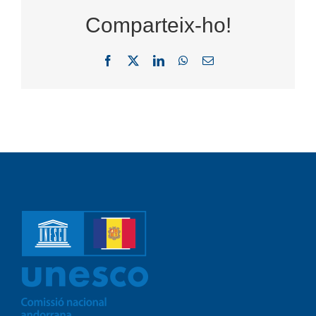
Comparteix-ho!
Facebook
X
LinkedIn
WhatsApp
Email: