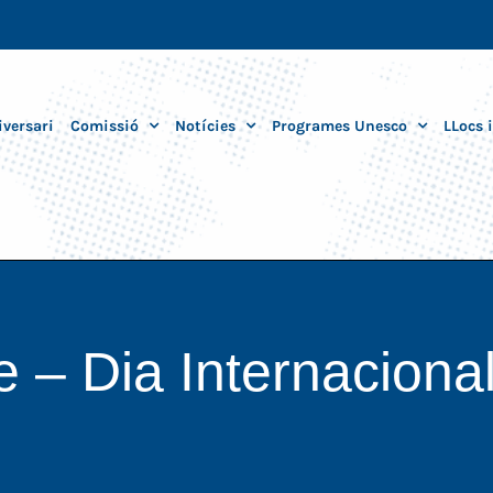
iversari
Comissió
Notícies
Programes Unesco
LLocs 
– Dia Internacional