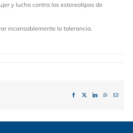
jer y lucha contra los estereotipos de
var incansablemente la tolerancia.
Facebook
X
LinkedIn
WhatsApp
Email: