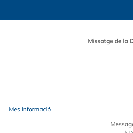
Missatge de la 
Més informació
Message
à l