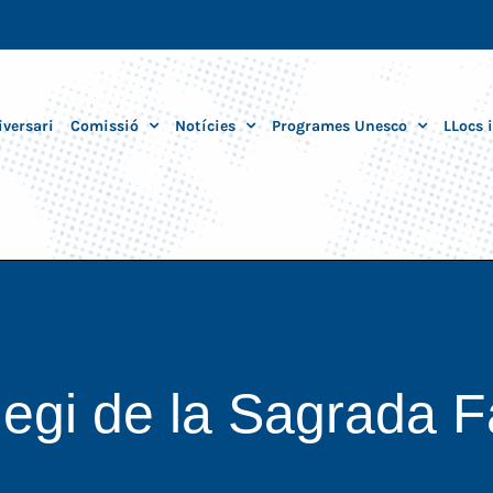
iversari
Comissió
Notícies
Programes Unesco
LLocs 
legi de la Sagrada F