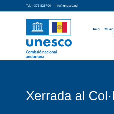
Skip
Tel.: +376 825700
|
info@unesco.ad
to
content
Inici
75 an
Xerrada al Col·