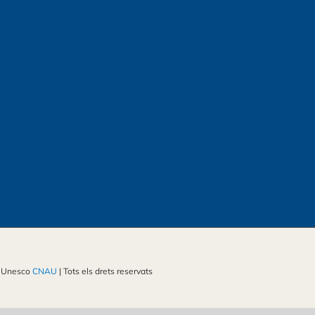
a Unesco
CNAU
| Tots els drets reservats