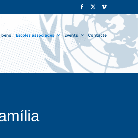
Facebook
X
Vimeo
i bens
Escoles associades
Events
Contacte
amília