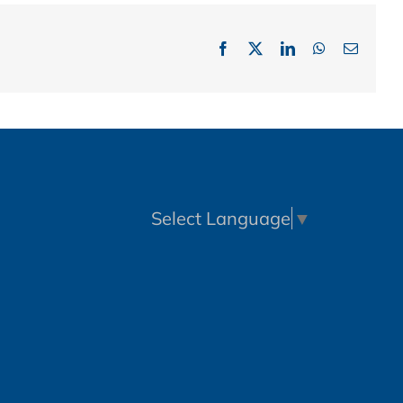
Facebook
X
LinkedIn
WhatsApp
Email:
Select Language
▼