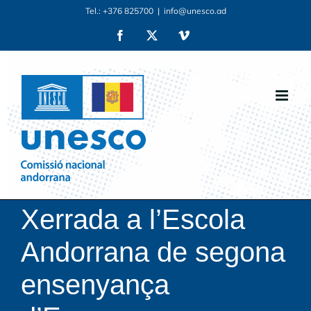
Skip
Tel.: +376 825700
|
info@unesco.ad
to
Facebook
X
Vimeo
content
Xerrada a l’Escola
Andorrana de segona
ensenyança