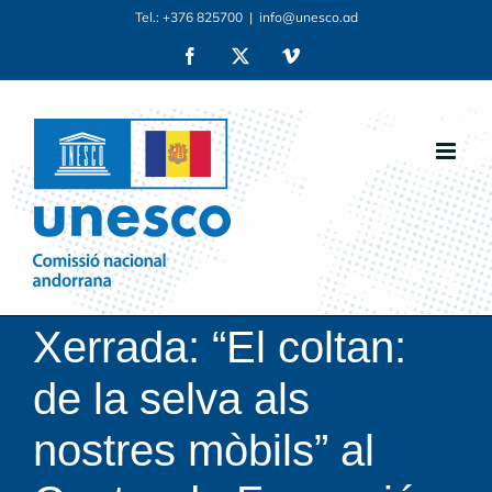
Skip
Tel.: +376 825700
|
info@unesco.ad
to
Facebook
X
Vimeo
content
Xerrada: “El coltan:
de la selva als
nostres mòbils” al