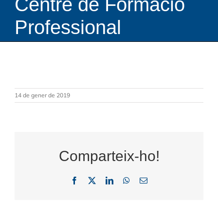
Centre de Formació
Professional
14 de gener de 2019
Comparteix-ho!
Facebook
X
LinkedIn
WhatsApp
Email: