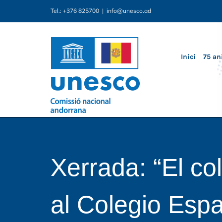
Skip
Tel.: +376 825700
|
info@unesco.ad
to
content
Inici
75 an
Xerrada: “El col
al Colegio Esp