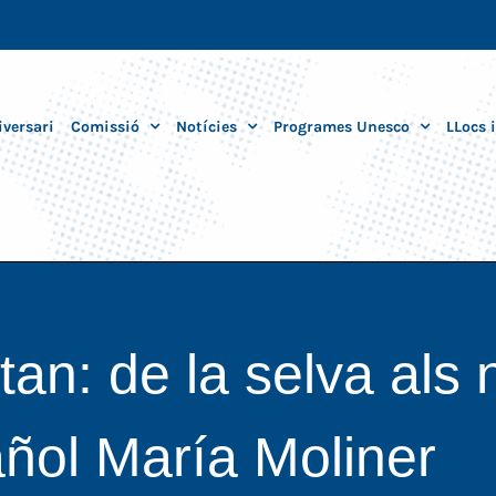
iversari
Comissió
Notícies
Programes Unesco
LLocs 
tan: de la selva als
añol María Moliner