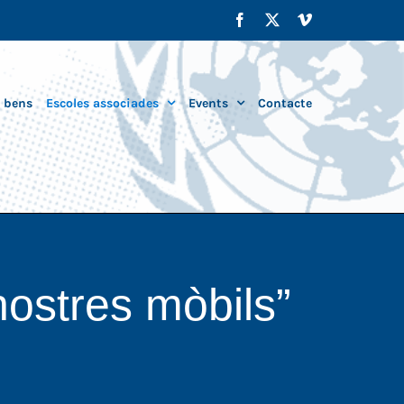
Facebook
X
Vimeo
i bens
Escoles associades
Events
Contacte
 nostres mòbils”