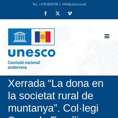
Skip
Tel.: +376 825700
|
info@unesco.ad
to
Facebook
X
Vimeo
content
Xerrada “La dona en
la societat rural de
muntanya”. Col·legi