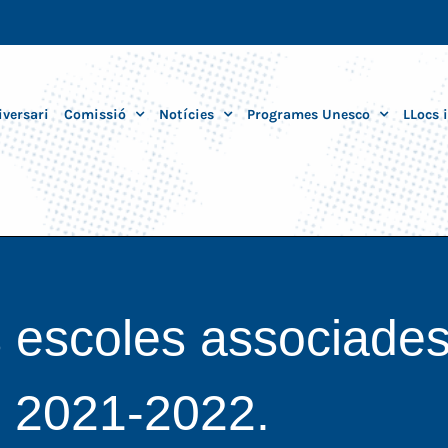
iversari
Comissió
Notícies
Programes Unesco
LLocs 
es escoles associades
 2021-2022.