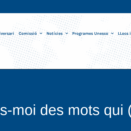
iversari
Comissió
Notícies
Programes Unesco
LLocs 
-moi des mots qui (