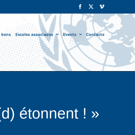
Facebook
X
Vimeo
i bens
Escoles associades
Events
Contacte
d) étonnent ! »