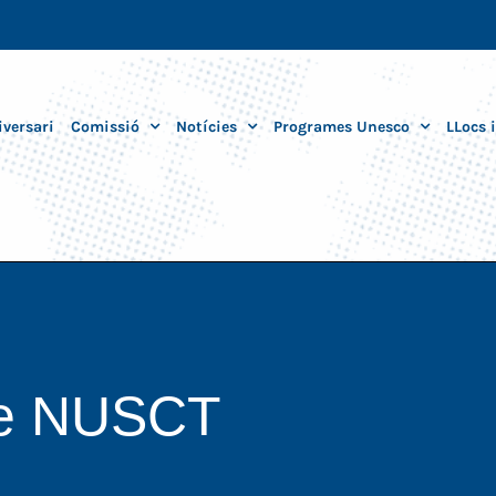
iversari
Comissió
Notícies
Programes Unesco
LLocs 
de NUSCT