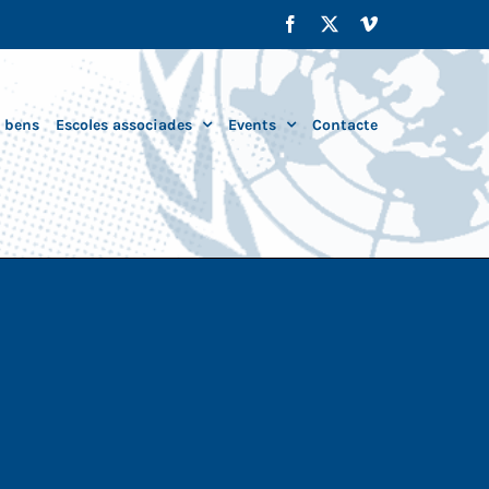
Facebook
X
Vimeo
i bens
Escoles associades
Events
Contacte