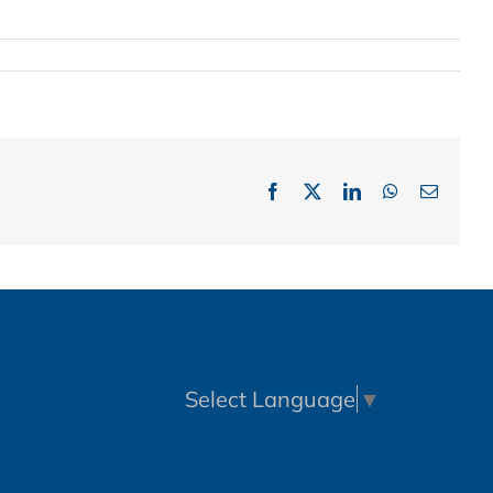
Facebook
X
LinkedIn
WhatsApp
Email:
Select Language
▼