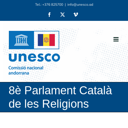
Skip
Tel.: +376 825700
|
info@unesco.ad
to
Facebook
X
Vimeo
content
8è Parlament Català
de les Religions