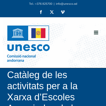
Skip
Tel.: +376 825700
|
info@unesco.ad
to
Facebook
X
Vimeo
content
Catàleg de les
activitats per a la
Xarxa d’Escoles