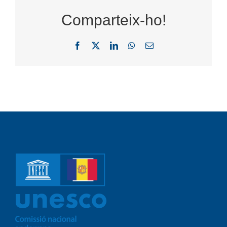
Comparteix-ho!
Facebook
X
LinkedIn
WhatsApp
Email: