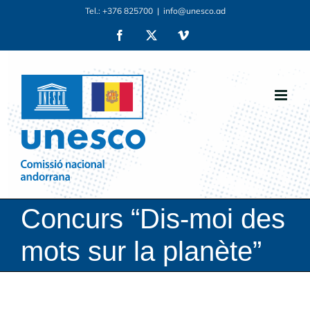
Skip
Tel.: +376 825700
|
info@unesco.ad
to
Facebook
X
Vimeo
content
Concurs “Dis-moi des
mots sur la planète”