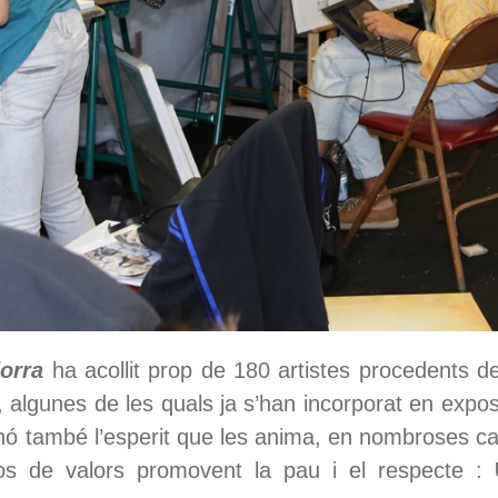
orra
ha acollit prop de 180 artistes procedents de 
, algunes de les quals ja s’han incorporat en expos
 sinó també l’esperit que les anima, en nombroses c
ixos de valors promovent la pau i el respecte :