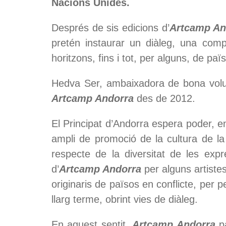
Nacions Unides.
Després de sis edicions d’
Artcamp An
pretén instaurar un diàleg, una compli
horitzons, fins i tot, per alguns, de paï
Hedva Ser, ambaixadora de bona volu
Artcamp Andorra
des de 2012.
El Principat d’Andorra espera poder,
ampli de promoció de la cultura de la 
respecte de la diversitat de les exp
d’
Artcamp Andorra
per alguns artistes
originaris de països en conflicte, per 
llarg terme, obrint vies de diàleg.
En aquest sentit,
Artcamp Andorra
pa