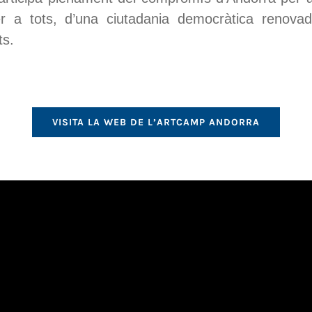
er a tots, d’una ciutadania democràtica renova
ts.
VISITA LA WEB DE L’ARTCAMP ANDORRA