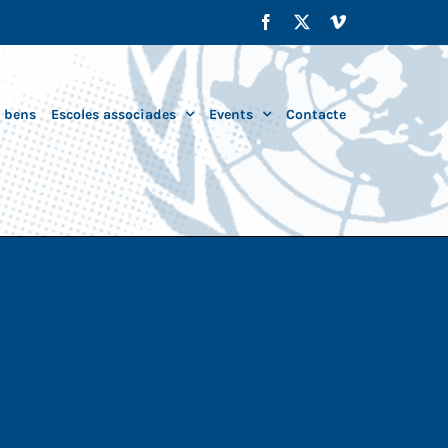
Facebook
X
Vimeo
i bens
Escoles associades
Events
Contacte