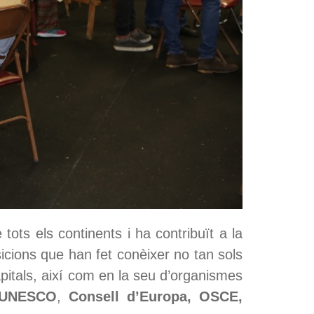
tots els continents i ha contribuït a la
icions que han fet conèixer no tan sols
apitals, així com en la seu d’organismes
UNESCO
,
Consell d’Europa, OSCE,