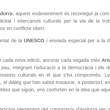
dorra
, aquest esdeveniment és reconegut ja com 
citat i intercanvis culturals per la via de la tr
sos en conflicte obert.
ntat de la
UNESCO
i enviada especial per a la di
 en cada nova edició, ancorar cada vegada més
Art
pau, integrant l’educació a la democràcia i els dre
ressions culturals en el que s’ha compromès. L
, el diàleg que han sabut instaurar, a posteriori,
petites que siguin, ens conforten en la idea que aqu
rticipa plenament del compromís d’Andorra per a