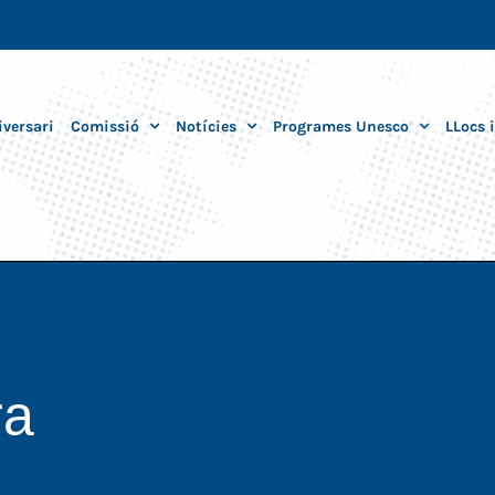
iversari
Comissió
Notícies
Programes Unesco
LLocs 
ra