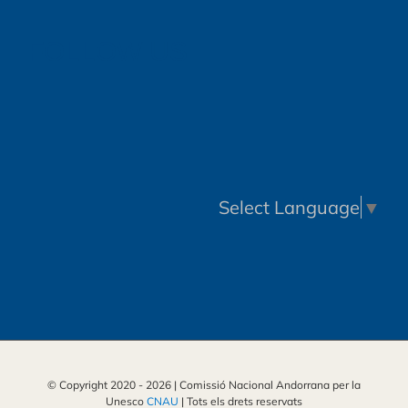
FOLLOW US
Select Language
▼
© Copyright 2020 -
2026 | Comissió Nacional Andorrana per la
Unesco
CNAU
| Tots els drets reservats