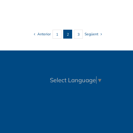
Anterior
Següent
1
2
3
Select Language
▼