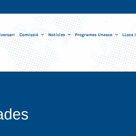
iversari
Comissió
Notícies
Programes Unesco
LLocs 
ades