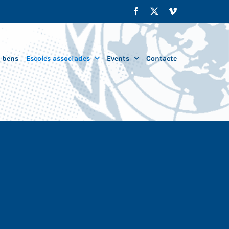
Facebook
X
Vimeo
i bens
Escoles associades
Events
Contacte