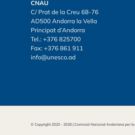
CNAU
C/ Prat de la Creu 68-76
AD500 Andorra la Vella
Principat d’Andorra
Tel.: +376 825700
Fax: +376 861 911
info@unesco.ad
FOLLOW US
© Copyright 2020 -
2026 | Comissió Nacional Andorrana per l