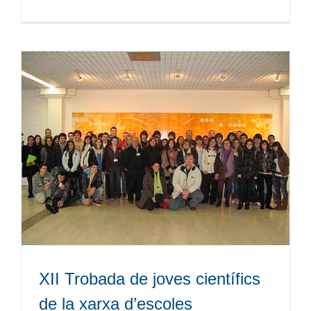
XII Trobada de joves científics
de la xarxa d’escoles