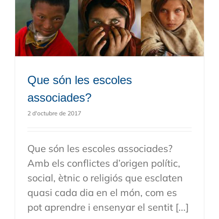
Que són les escoles
associades?
2 d'octubre de 2017
Que són les escoles associades?
Amb els conflictes d’origen polític,
social, ètnic o religiós que esclaten
quasi cada dia en el món, com es
pot aprendre i ensenyar el sentit [...]